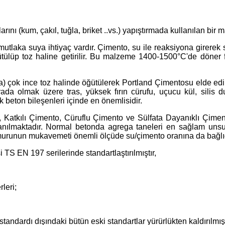
nı (kum, çakıl, tuğla, briket ..vs.) yapıştırmada kullanılan bir 
utlaka suya ihtiyaç vardır. Çimento, su ile reaksiyona girerek ser
tülüp toz haline getirilir. Bu malzeme 1400-1500°C'de döner fı
a) çok ince toz halinde öğütülerek Portland Çimentosu elde edili
arada olmak üzere tras, yüksek fırın cürufu, uçucu kül, silis 
 beton bileşenleri içinde en önemlisidir.
 Katkılı Çimento, Cüruflu Çimento ve Sülfata Dayanıklı Çimen
anılmaktadır. Normal betonda agrega taneleri en sağlam unsu
urunun mukavemeti önemli ölçüde su/çimento oranına da bağlıd
TS EN 197 serilerinde standartlaştırılmıştır,
leri;
tandardı dışındaki bütün eski standartlar yürürlükten kaldırılmı