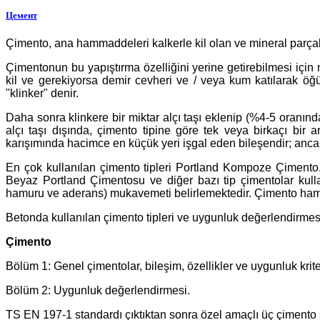
Цемент
Çimento, ana hammaddeleri kalkerle kil olan ve mineral parçaları
Çimentonun bu yapıştırma özelliğini yerine getirebilmesi için m
kil ve gerekiyorsa demir cevheri ve / veya kum katılarak öğü
"klinker" denir.
Daha sonra klinkere bir miktar alçı taşı eklenip (%4-5 oranınd
alçı taşı dışında, çimento tipine göre tek veya birkaçı bir 
karışımında hacimce en küçük yeri işgal eden bileşendir; ancak
En çok kullanılan çimento tipleri Portland Kompoze Çimento,
Beyaz Portland Çimentosu ve diğer bazı tip çimentolar kull
hamuru ve aderans) mukavemeti belirlemektedir. Çimento ham
Betonda kullanılan çimento tipleri ve uygunluk değerlendirmesi 
Çimento
Bölüm 1: Genel çimentolar, bileşim, özellikler ve uygunluk kriter
Bölüm 2: Uygunluk değerlendirmesi.
TS EN 197-1 standardı çıktıktan sonra özel amaçlı üç çimento s