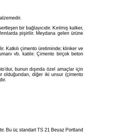
malzemedir.
tleşen bir bağlayıcıdır. Kırılmış kalker,
rınlarda pişirilir. Meydana gelen ürüne
r. Katkılı çimento üretiminde; klinker ve
dumanı vb. katılır. Çimento birçok beton
to'dur, bunun dışında özel amaçlar için
r olduğundan, diğer iki unsur (çimento
ır.
ştır. Bu üç standart TS 21 Beyaz Portland