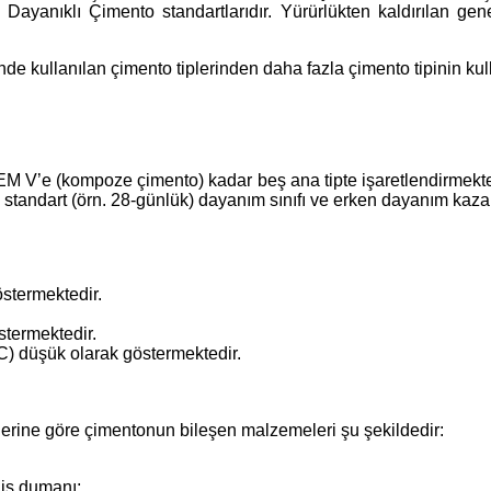
anıklı Çimento standartlarıdır. Yürürlükten kaldırılan gene
e kullanılan çimento tiplerinden daha fazla çimento tipinin kull
 V’e (kompoze çimento) kadar beş ana tipte işaretlendirmektedi
en; standart (örn. 28-günlük) dayanım sınıfı ve erken dayanım kaz
östermektedir.
östermektedir.
(C) düşük olarak göstermektedir.
lerine göre çimentonun bileşen malzemeleri şu şekildedir:
ilis dumanı;