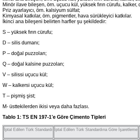
Minör ilave bileşen, örn. uçucu kül, yüksek fırın cürufu, kalker,
Priz ayarlayıcı, örn. kalsiyum sülfat;
Kimyasal katkılar, örn. pigmentler, hava sürükleyici katkılar.
İkinci ana bileşeni belirten harfler şu şekildedir:
S – yüksek fırın cürufu;
D – silis dumanı;
P – doğal puzzolan;
Q – doğal kalsine puzzolan;
V – silissi uçucu kül;
W – kalkersi uçucu kül;
T – pişmiş şist;
M- üsttekilerden ikisi veya daha fazlası.
Tablo 1: TS EN 197-1’e Göre Çimento Tipleri
İptal Edilen Türk Standardı
İptal Edilen Türk Standardına Göre İşaretleme