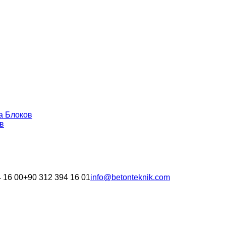
а Блоков
в
 16 00
+90 312 394 16 01
info@betonteknik.com