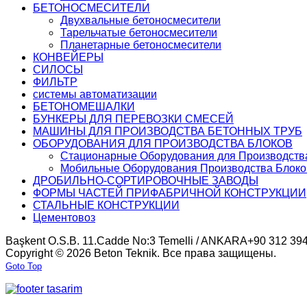
БЕТОНОСМЕСИТЕЛИ
Двухвальные бетоносмесители
Тарельчатые бетоносмесители
Планетарные бетоносмесители
КОНВЕЙЕРЫ
СИЛОСЫ
ФИЛЬТР
системы автоматизации
БЕТОНОМЕШАЛКИ
БУНКЕРЫ ДЛЯ ПЕРЕВОЗКИ СМЕСЕЙ
МАШИНЫ ДЛЯ ПРОИЗВОДСТВА БЕТОННЫХ ТРУБ
ОБОРУДОВАНИЯ ДЛЯ ПРОИЗВОДСТВА БЛОКОВ
Стационарные Оборудования для Производств
Мобильные Оборудования Производства Блоко
ДРОБИЛЬНО-СОРТИРОВОЧНЫЕ ЗАВОДЫ
ФОРМЫ ЧАСТЕЙ ПРИФАБРИЧНОЙ КОНСТРУКЦИИ
СТАЛЬНЫЕ КОНСТРУКЦИИ
Цементовоз
Başkent O.S.B. 11.Cadde No:3 Temelli / ANKARA
+90 312 394
Copyright © 2026 Beton Teknik. Все права защищены.
Goto Top