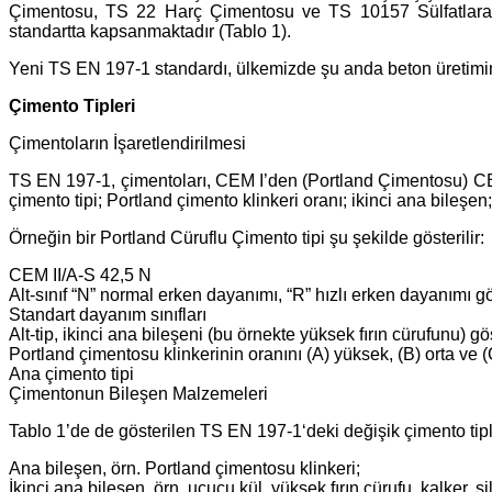
Çimentosu, TS 22 Harç Çimentosu ve TS 10157 Sülfatlara Day
standartta kapsanmaktadır (Tablo 1).
Yeni TS EN 197-1 standardı, ülkemizde şu anda beton üretimind
Çimento Tipleri
Çimentoların İşaretlendirilmesi
TS EN 197-1, çimentoları, CEM I’den (Portland Çimentosu) CEM
çimento tipi; Portland çimento klinkeri oranı; ikinci ana bileş
Örneğin bir Portland Cüruflu Çimento tipi şu şekilde gösterilir:
CEM II/A-S 42,5 N
Alt-sınıf “N” normal erken dayanımı, “R” hızlı erken dayanımı g
Standart dayanım sınıfları
Alt-tip, ikinci ana bileşeni (bu örnekte yüksek fırın cürufunu) g
Portland çimentosu klinkerinin oranını (A) yüksek, (B) orta ve 
Ana çimento tipi
Çimentonun Bileşen Malzemeleri
Tablo 1’de de gösterilen TS EN 197-1‘deki değişik çimento tip
Ana bileşen, örn. Portland çimentosu klinkeri;
İkinci ana bileşen, örn. uçucu kül, yüksek fırın cürufu, kalker, s