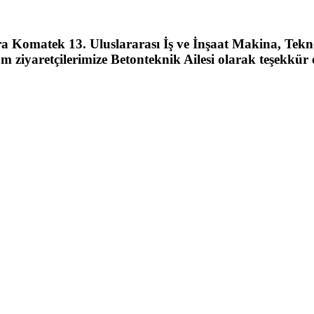
 Komatek 13. Uluslararası İş ve İnşaat Makina, Teknolo
üm ziyaretçilerimize Betonteknik Ailesi olarak teşekkür 