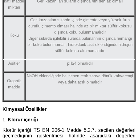
katı madde
Geri kazanılan suların dışında 4ml'den az olmalı
miktarı
Geri kazanılan sularda içinde çimento veya yüksek fırın
cüruflu çimento olması halinde az bir miktar sülfür kokusu
dışında koku bulunmamalıdır
Koku
Diğer sularda içilebilir sularda bulunannın dışında herhangi
bir koku bulunmamalı, hidroklorik asit eklendiğinde hidrojen
sülfür kokusu alınmamalıdır.
Asitler
pH≥4 olmalıdır
NaOH eklendiğinde belirlenen renk sarıya dönük kahverengi
Organik
veya daha açık olmalıdır
madde
Kimyasal Özellikler
1. Klorür içeriği
Klorür içeriği TS EN 206-1 Madde 5.2.7. seçilen değerleri
geçmediğinin gösterilmesi halinde aşağıdaki değerleri