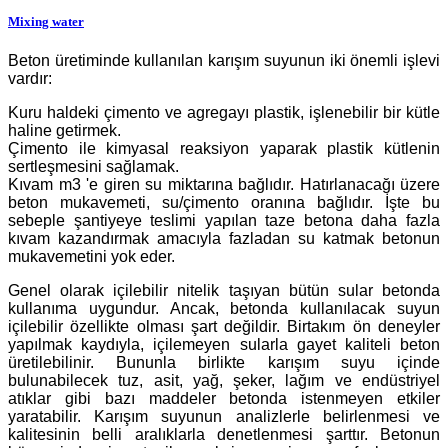
Mixing water
Beton üretiminde kullanılan karışım suyunun iki önemli işlevi
vardır:
Kuru haldeki çimento ve agregayı plastik, işlenebilir bir kütle
haline getirmek.
Çimento ile kimyasal reaksiyon yaparak plastik kütlenin
sertleşmesini sağlamak.
Kıvam m3 'e giren su miktarına bağlıdır. Hatırlanacağı üzere
beton mukavemeti, su/çimento oranına bağlıdır. İşte bu
sebeple şantiyeye teslimi yapılan taze betona daha fazla
kıvam kazandırmak amacıyla fazladan su katmak betonun
mukavemetini yok eder.
Genel olarak içilebilir nitelik taşıyan bütün sular betonda
kullanıma uygundur. Ancak, betonda kullanılacak suyun
içilebilir özellikte olması şart değildir. Birtakım ön deneyler
yapılmak kaydıyla, içilemeyen sularla gayet kaliteli beton
üretilebilinir. Bununla birlikte karışım suyu içinde
bulunabilecek tuz, asit, yağ, şeker, lağım ve endüstriyel
atıklar gibi bazı maddeler betonda istenmeyen etkiler
yaratabilir. Karışım suyunun analizlerle belirlenmesi ve
kalitesinin belli aralıklarla denetlenmesi şarttır. Betonun