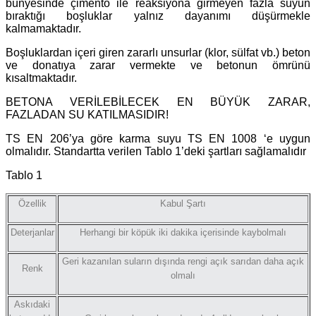
bünyesinde çimento ile reaksiyona girmeyen fazla suyun
bıraktığı boşluklar yalnız dayanımı düşürmekle
kalmamaktadır.
Boşluklardan içeri giren zararlı unsurlar (klor, sülfat vb.) beton
ve donatıya zarar vermekte ve betonun ömrünü
kısaltmaktadır.
BETONA VERİLEBİLECEK EN BÜYÜK ZARAR,
FAZLADAN SU KATILMASIDIR!
TS EN 206’ya göre karma suyu TS EN 1008 ‘e uygun
olmalıdır. Standartta verilen Tablo 1’deki şartları sağlamalıdır
Tablo 1
Özellik
Kabul Şartı
Deterjanlar
Herhangi bir köpük iki dakika içerisinde kaybolmalı
Geri kazanılan suların dışında rengi açık sarıdan daha açık
Renk
olmalı
Askıdaki