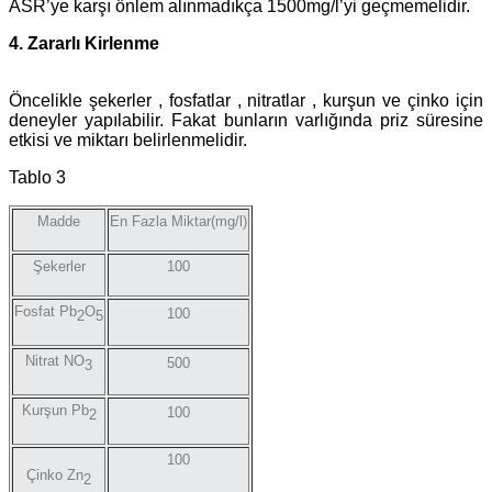
ASR’ye karşı önlem alınmadıkça 1500mg/l’yi geçmemelidir.
4. Zararlı Kirlenme
Öncelikle şekerler , fosfatlar , nitratlar , kurşun ve çinko için
deneyler yapılabilir. Fakat bunların varlığında priz süresine
etkisi ve miktarı belirlenmelidir.
Tablo 3
Madde
En Fazla Miktar(mg/l)
Şekerler
100
Fosfat Pb
O
100
2
5
Nitrat NO
500
3
Kurşun Pb
100
2
100
Çinko Zn
2