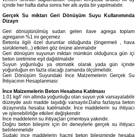
içinde her hafta daha sonra her altı ayda bir yapılmalıdır.
Gerçek Su miktarı Geri Dönüşüm Suyu Kullanımında
Dizayn
Geri dönüştürülmüş sudan gelen ilave agrega toplam
agreganın %1 ini geçemez
Betonla ilgili özel durumlar olduğunda (öngermeli , hava
sürüklemeli...) etkileri göz önüne alınmalıdır
Geri dönüşüm suyunun miktarı mümkün olduğunca gün içi
beton üretimine eşit dağıtılmalıdır
Suyun yoğunluğu ya otomatik olarak yada gün içinde
yoğunluğun en fazla olacağı zamanda ölçülmelidir.
Geri Dönüşüm Suyundaki İnce Malzemelerin Gerçek Su
İhtiyacının Hesaplanması:
İnce Malzemelerin Beton Hesabına Katılması
1.01 kg/l' nin altında yoğunluğu olan suyun yok varsayalabilir
düzeyde asılı madde taşıdığı varsayılır.Daha fazlaysa beton
dizaynında hesaba katılmalıdır. İnce maddelerin su ihtiyacı
ve işlenebilirliğe etkileri değişkendir
İnce maddelerin su ihtiyaçları çimentoya yakındır.
Doğru beton bileşimi için ön deneylerle gerçek su ihtiyacı
belirlenmelidir
Sudaki ince maddelerin hacmi beton bileşiminde hesaba